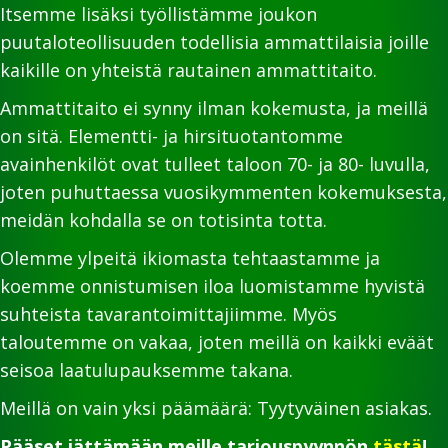
Itsemme lisäksi työllistämme joukon
puutaloteollisuuden todellisia ammattilaisia joille
kaikille on yhteistä rautainen ammattitaito.
Ammattitaito ei synny ilman kokemusta, ja meillä
on sitä. Elementti- ja hirsituotantomme
avainhenkilöt ovat tulleet taloon 70- ja 80- luvulla,
joten puhuttaessa vuosikymmenten kokemuksesta,
meidän kohdalla se on totisinta totta.
Olemme ylpeitä ikiomasta tehtaastamme ja
koemme onnistumisen iloa luomistamme hyvistä
suhteista tavarantoimittajiimme. Myös
taloutemme on vakaa, joten meillä on kaikki eväät
seisoa laatulupauksemme takana.
Meillä on vain yksi päämäärä: Tyytyväinen asiakas.
Pääset jättämään meille tarjouspyynnön
tästä
!