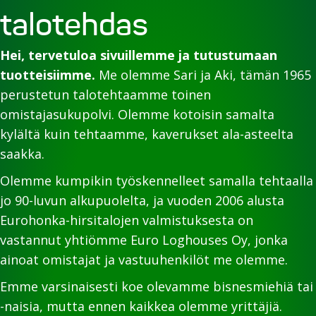
talotehdas
Hei, tervetuloa sivuillemme ja tutustumaan
tuotteisiimme.
Me olemme Sari ja Aki, tämän 1965
perustetun talotehtaamme toinen
omistajasukupolvi. Olemme kotoisin samalta
kylältä kuin tehtaamme, kaverukset ala-asteelta
saakka.
Olemme kumpikin työskennelleet samalla tehtaalla
jo 90-luvun alkupuolelta, ja vuoden 2006 alusta
Eurohonka-hirsitalojen valmistuksesta on
vastannut yhtiömme Euro Loghouses Oy, jonka
ainoat omistajat ja vastuuhenkilöt me olemme.
Emme varsinaisesti koe olevamme bisnesmiehiä tai
-naisia, mutta ennen kaikkea olemme yrittäjiä.